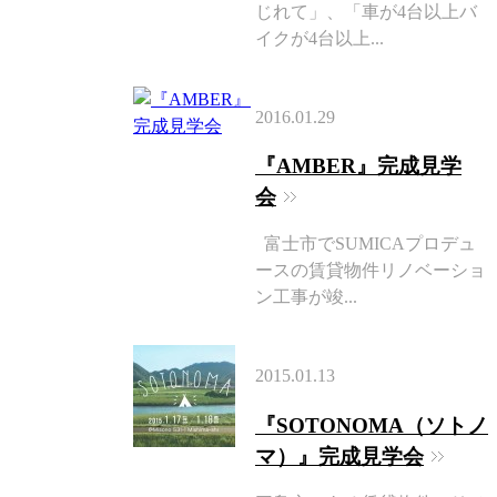
じれて」、「車が4台以上バ
イクが4台以上...
2016.01.29
『AMBER』完成見学
会
富士市でSUMICAプロデュ
ースの賃貸物件リノベーショ
ン工事が竣...
2015.01.13
『SOTONOMA（ソトノ
マ）』完成見学会