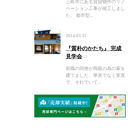
三島市にある賃貸物件のリノ
ベーション工事が竣工しまし
た。 都市型...
2014.03.31
『質朴のかたち』 完成
見学会
前職の同僚が両親の為の家を
建てました。華美でなく実直
で、それでいて...